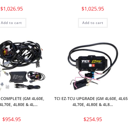
$
1,026.95
$
1,025.95
Add to cart
Add to cart
U COMPLETE (GM 4L60E,
TCI EZ-TCU UPGRADE (GM 4L60E, 4L65
 4L70E, 4L80E & 4L…
4L70E, 4L80E & 4L8…
$
954.95
$
254.95