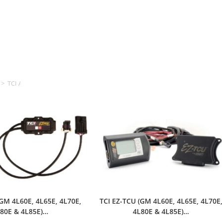
>
TCI AUTOMOTIVE
(GM 4L60E, 4L65E, 4L70E,
TCI EZ-TCU (GM 4L60E, 4L65E, 4L70E
80E & 4L85E)…
4L80E & 4L85E)…