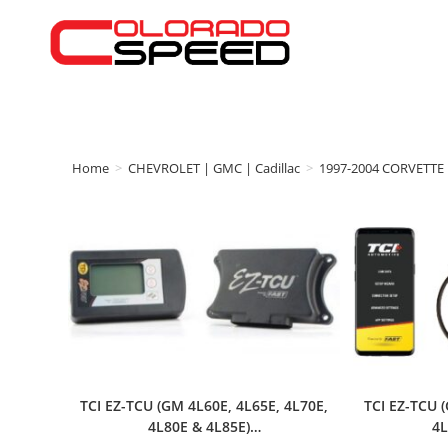
Home
>
CHEVROLET | GMC | Cadillac
>
1997-2004 CORVETTE
TCI EZ-TCU (GM 4L60E, 4L65E, 4L70E,
TCI EZ-TCU 
4L80E & 4L85E)…
4L