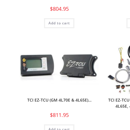
$
804.95
Add to cart
TCI EZ-TCU (GM 4L70E & 4L65E)…
TCI EZ-TC
4L65E,
$
811.95
Add to cart