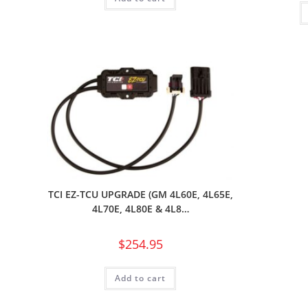
TCI EZ-TCU UPGRADE (GM 4L60E, 4L65E,
4L70E, 4L80E & 4L8…
$
254.95
Add to cart