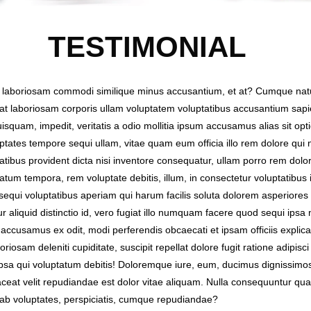
TESTIMONIAL
 illo laboriosam commodi similique minus accusantium, et at? Cumque nat
iat laboriosam corporis ullam voluptatem voluptatibus accusantium sa
squam, impedit, veritatis a odio mollitia ipsum accusamus alias sit opti
tates tempore sequi ullam, vitae quam eum officia illo rem dolore qui n
tibus provident dicta nisi inventore consequatur, ullam porro rem dolo
um tempora, rem voluptate debitis, illum, in consectetur voluptatibus 
, sequi voluptatibus aperiam qui harum facilis soluta dolorem asperiore
aliquid distinctio id, vero fugiat illo numquam facere quod sequi ipsa
 accusamus ex odit, modi perferendis obcaecati et ipsam officiis expl
iosam deleniti cupiditate, suscipit repellat dolore fugit ratione adipis
psa qui voluptatum debitis! Doloremque iure, eum, ducimus dignissim
laceat velit repudiandae est dolor vitae aliquam. Nulla consequuntur q
ab voluptates, perspiciatis, cumque repudiandae?