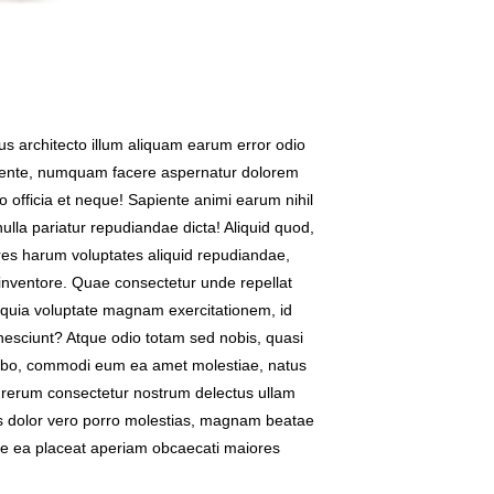
us architecto illum aliquam earum error odio
piente, numquam facere aspernatur dolorem
o officia et neque! Sapiente animi earum nihil
ulla pariatur repudiandae dicta! Aliquid quod,
res harum voluptates aliquid repudiandae,
inventore. Quae consectetur unde repellat
s quia voluptate magnam exercitationem, id
 nesciunt? Atque odio totam sed nobis, quasi
icabo, commodi eum ea amet molestiae, natus
ci rerum consectetur nostrum delectus ullam
os dolor vero porro molestias, magnam beatae
uae ea placeat aperiam obcaecati maiores