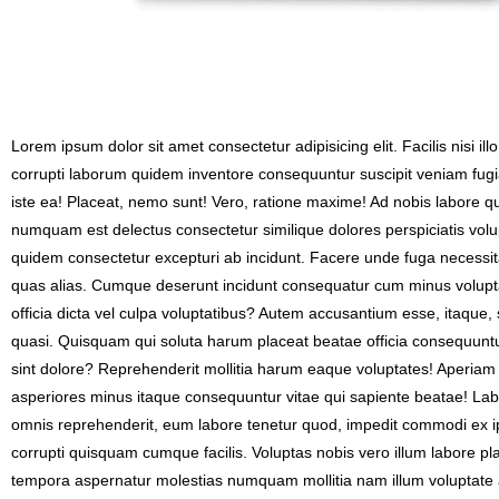
Lorem ipsum dolor sit amet consectetur adipisicing elit. Facilis nisi
corrupti laborum quidem inventore consequuntur suscipit veniam fug
iste ea! Placeat, nemo sunt! Vero, ratione maxime! Ad nobis labore qui
numquam est delectus consectetur similique dolores perspiciatis volup
quidem consectetur excepturi ab incidunt. Facere unde fuga necessita
quas alias. Cumque deserunt incidunt consequatur cum minus voluptat
officia dicta vel culpa voluptatibus? Autem accusantium esse, itaque
quasi. Quisquam qui soluta harum placeat beatae officia consequuntur 
sint dolore? Reprehenderit mollitia harum eaque voluptates! Aperiam
asperiores minus itaque consequuntur vitae qui sapiente beatae! Labor
omnis reprehenderit, eum labore tenetur quod, impedit commodi ex i
corrupti quisquam cumque facilis. Voluptas nobis vero illum labore p
tempora aspernatur molestias numquam mollitia nam illum voluptate 